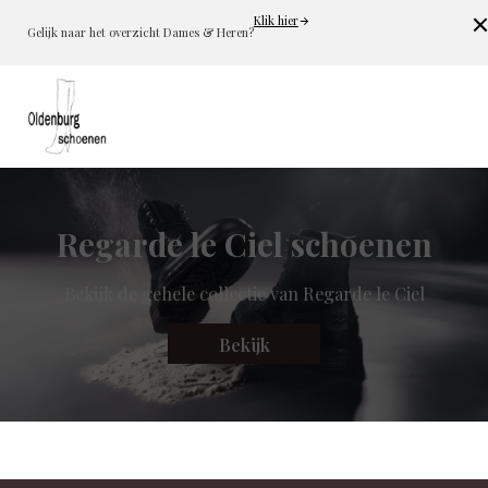
Klik hier
Cl
Gelijk naar het overzicht Dames & Heren?
Regarde le Ciel schoenen
Bekijk de gehele collectie van Regarde le Ciel
Bekijk