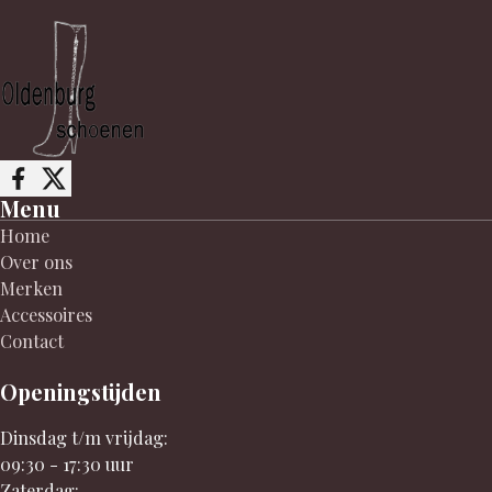
Follow me on Facebook
Follow me on X
Menu
Home
Over ons
Merken
Accessoires
Contact
Openingstijden
Dinsdag t/m vrijdag:
09:30 - 17:30 uur
Zaterdag: