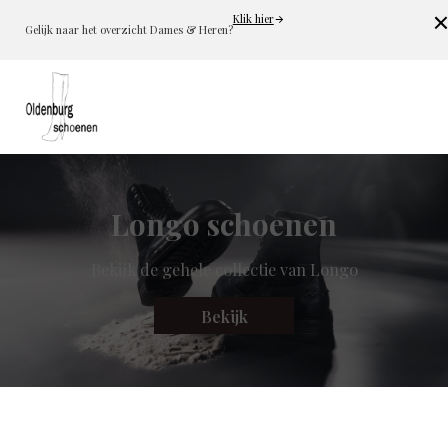
Klik hier
Cl
Gelijk naar het overzicht Dames & Heren?
Longo schoenen
Bekijk de gehele collectie van Longo
Bekijk