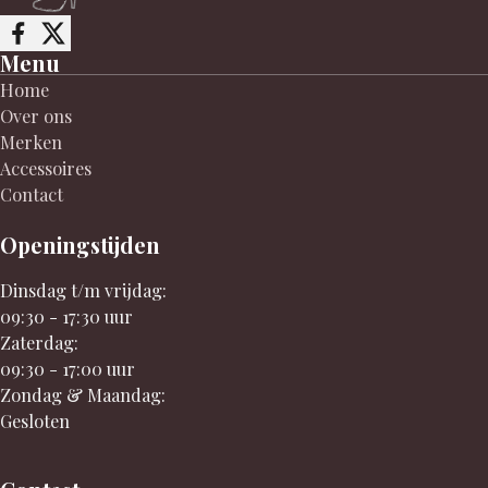
Follow me on Facebook
Follow me on X
Menu
Home
Over ons
Merken
Accessoires
Contact
Openingstijden
Dinsdag t/m vrijdag:
09:30 - 17:30 uur
Zaterdag:
09:30 - 17:00 uur
Zondag & Maandag:
Gesloten