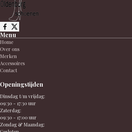
Follow me on Facebook
Follow me on X
Menu
Home
Over ons
Merken
Accessoires
Contact
Openingstijden
Dinsdag t/m vrijdag:
09:30 - 17:30 uur
Zaterdag:
09:30 - 17:00 uur
Zondag & Maandag:
Gesloten