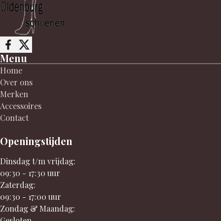
Follow me on Facebook
Follow me on X
Menu
Home
Over ons
Merken
Accessoires
Contact
Openingstijden
Dinsdag t/m vrijdag:
09:30 - 17:30 uur
Zaterdag:
09:30 - 17:00 uur
Zondag & Maandag:
Gesloten