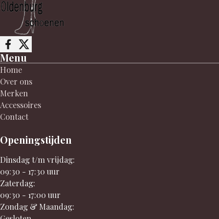
Follow me on Facebook
Follow me on X
Menu
Home
Over ons
Merken
Accessoires
Contact
Openingstijden
Dinsdag t/m vrijdag:
09:30 - 17:30 uur
Zaterdag:
09:30 - 17:00 uur
Zondag & Maandag:
Gesloten