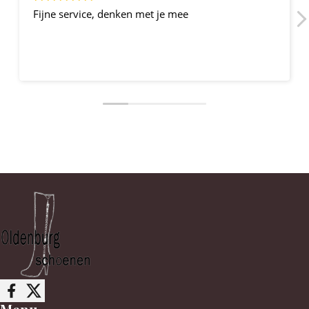
Fijne service, denken met je mee
Follow me on Facebook
Follow me on X