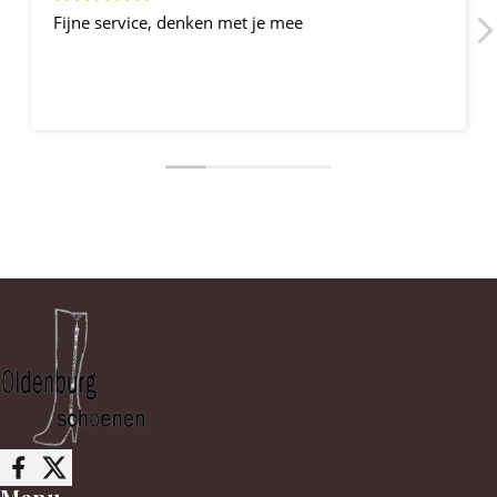
Fijne service, denken met je mee
Follow me on Facebook
Follow me on X